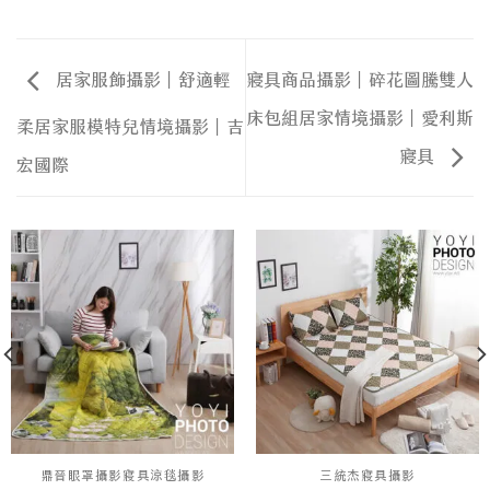
居家服飾攝影｜舒適輕
寢具商品攝影｜碎花圖騰雙人
床包組居家情境攝影｜愛利斯
柔居家服模特兒情境攝影｜吉
寢具
宏國際
鼎晉眼罩攝影寢具涼毯攝影
三統杰寢具攝影