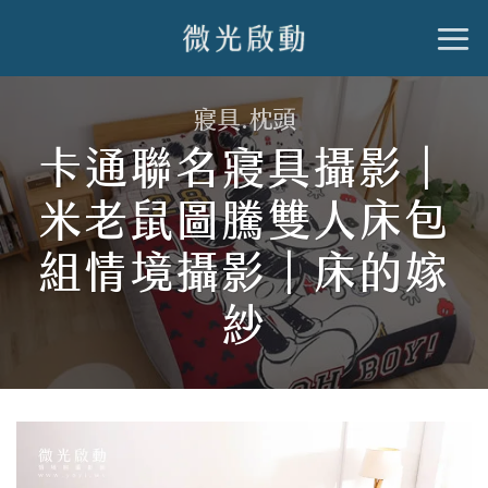
跳
到
內
寢具.枕頭
容
卡通聯名寢具攝影｜
米老鼠圖騰雙人床包
組情境攝影｜床的嫁
紗