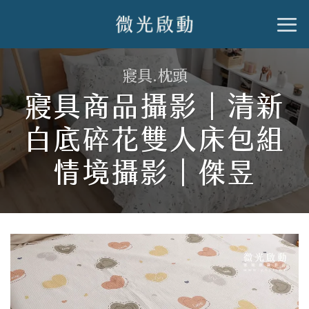
跳
到
內
寢具.枕頭
容
寢具商品攝影｜清新
白底碎花雙人床包組
情境攝影｜傑昱