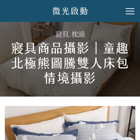
跳
到
內
寢具.枕頭
容
寢具商品攝影｜童趣
北極熊圖騰雙人床包
情境攝影