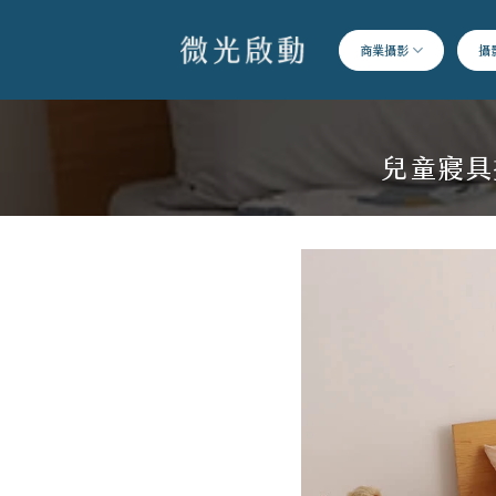
跳
到
商業攝影
攝
內
容
兒童寢具