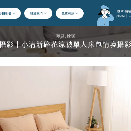
照片拍攝
影棚租借
關於我們
免費資源
photo | w
寢具.枕頭
攝影｜小清新碎花涼被單人床包情境攝