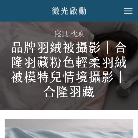
跳
到
內
寢具.枕頭
容
品牌羽絨被攝影｜合
隆羽藏粉色輕柔羽絨
被模特兒情境攝影｜
合隆羽藏