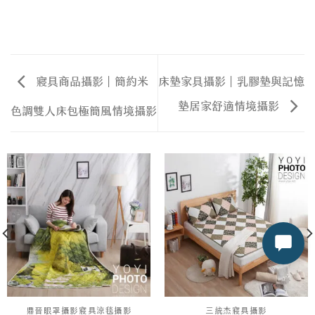
寢具商品攝影｜簡約米
床墊家具攝影｜乳膠墊與記憶
墊居家舒適情境攝影
色調雙人床包極簡風情境攝影
鼎晉眼罩攝影寢具涼毯攝影
三統杰寢具攝影