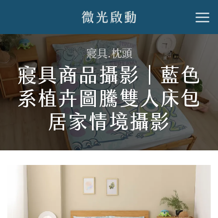
跳
到
內
寢具.枕頭
容
寢具商品攝影｜藍色
系植卉圖騰雙人床包
居家情境攝影