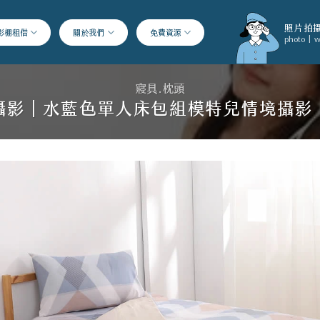
照片拍攝
影棚租借
關於我們
免費資源
photo | w
寢具.枕頭
攝影｜水藍色單人床包組模特兒情境攝影