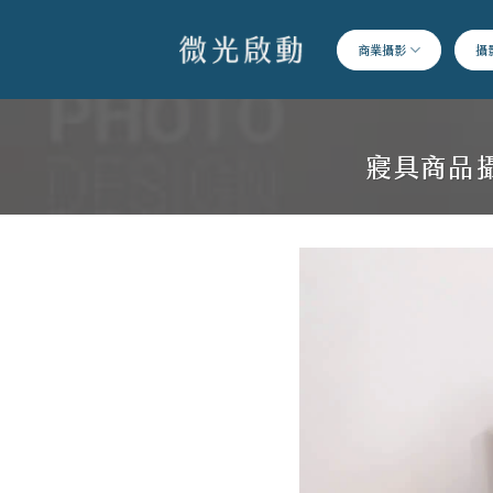
跳
到
商業攝影
攝
內
容
寢具商品