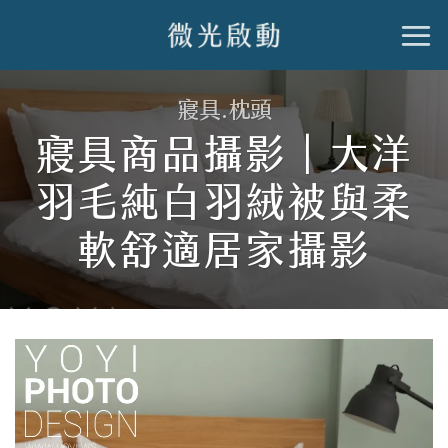
跳
到
內
寢具.枕頭
容
寢具商品攝影｜大洋
羽毛純白羽絨被與柔
軟舒適居家攝影