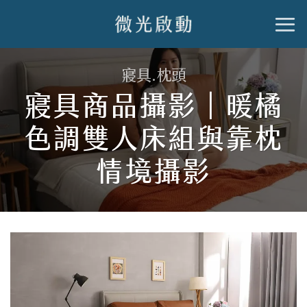
跳
到
內
寢具.枕頭
容
寢具商品攝影｜暖橘
色調雙人床組與靠枕
情境攝影