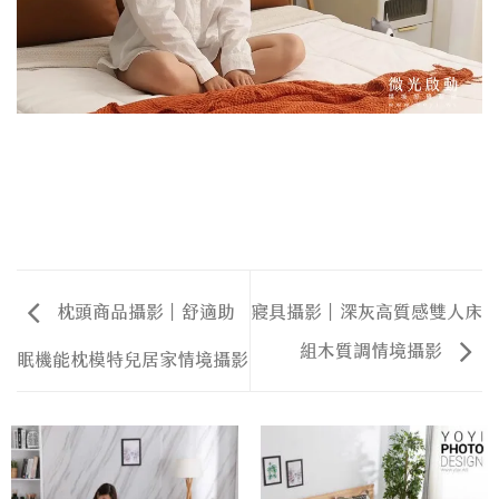
枕頭商品攝影｜舒適助
寢具攝影｜深灰高質感雙人床
組木質調情境攝影
眠機能枕模特兒居家情境攝影