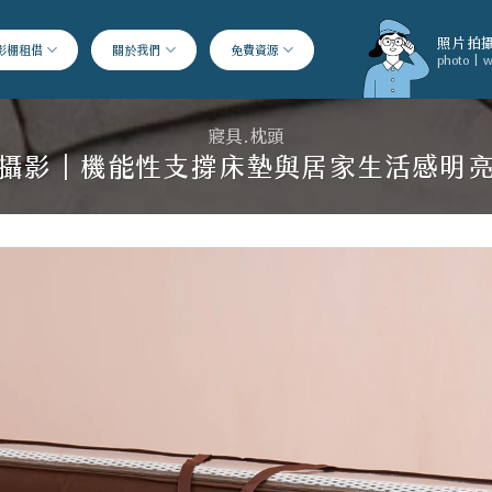
照片拍攝
影棚租借
關於我們
免費資源
photo | w
寢具.枕頭
攝影｜機能性支撐床墊與居家生活感明