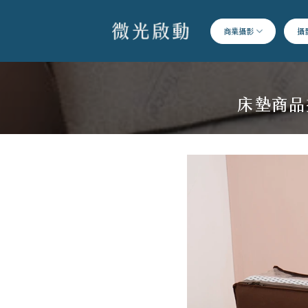
跳
到
商業攝影
攝
內
容
床墊商品