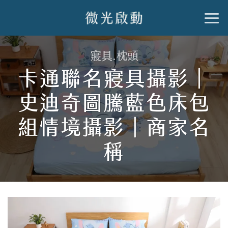
跳
到
內
寢具.枕頭
容
卡通聯名寢具攝影｜
史迪奇圖騰藍色床包
組情境攝影｜商家名
稱