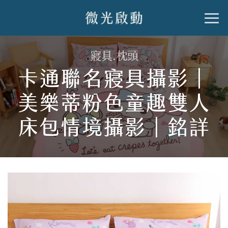
跳
到
內
寢具.枕頭
容
卡通聯名寢具攝影｜
美樂蒂粉色童趣雙人
床包情境攝影｜銘詳