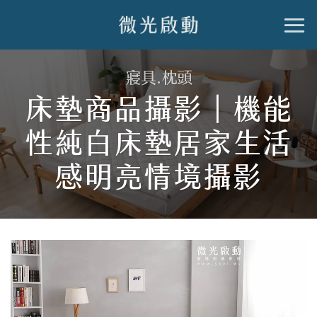
跳
到
內
寢具.枕頭
容
床墊商品攝影｜機能
性純白床墊居家生活
感明亮情境攝影