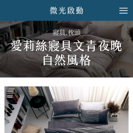
跳
到
內
寢具.枕頭
容
愛莉絲寢具文青夜晚
自然風格