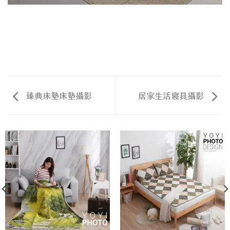
臻典床墊床墊攝影
居家生活寢具攝影