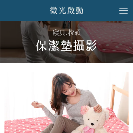
跳
到
內
寢具.枕頭
容
保潔墊攝影