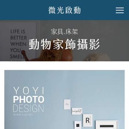
跳
到
內
家具.床架
容
動物家飾攝影