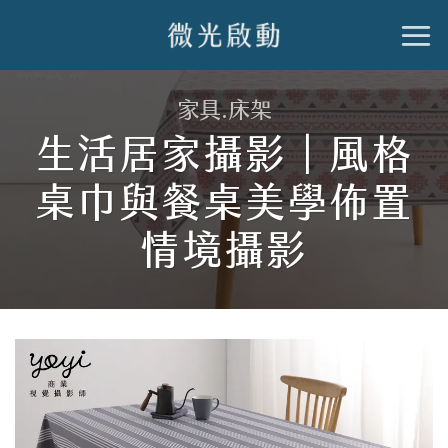
跳
到
內
家具.床架
容
生活居家攝影｜風格
桌巾與餐桌美學佈置
情境攝影