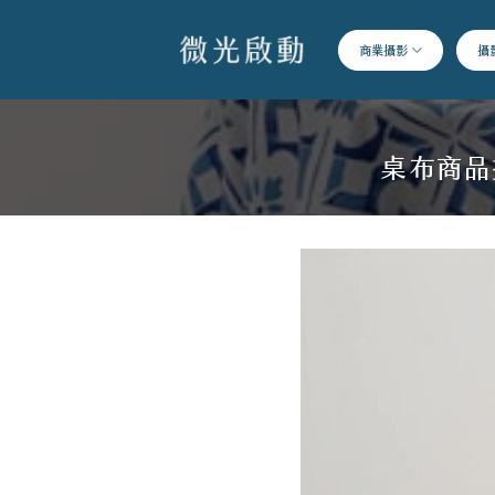
跳
到
商業攝影
攝
內
容
桌布商品