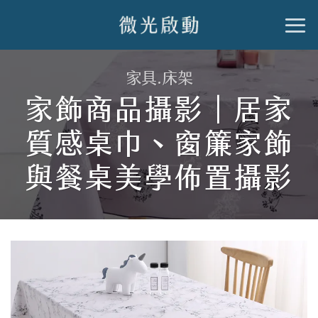
跳
到
內
家具.床架
容
家飾商品攝影｜居家
質感桌巾、窗簾家飾
與餐桌美學佈置攝影