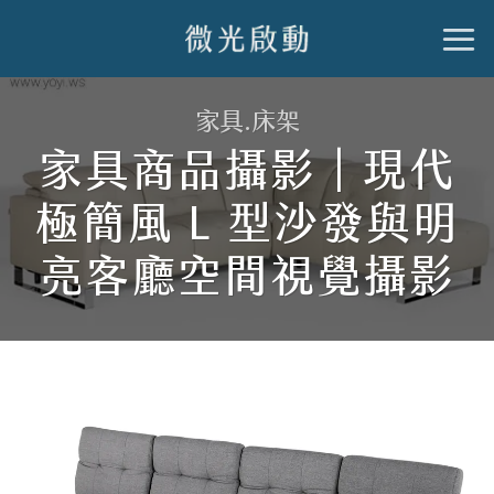
跳
到
內
家具.床架
容
家具商品攝影｜現代
極簡風 L 型沙發與明
亮客廳空間視覺攝影