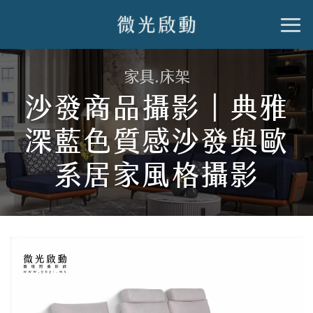
跳
到
內
家具.床架
容
沙發商品攝影｜典雅
深藍色質感沙發與歐
系居家風格攝影