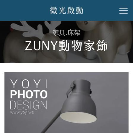
跳
到
內
家具.床架
容
ZUNY動物家飾