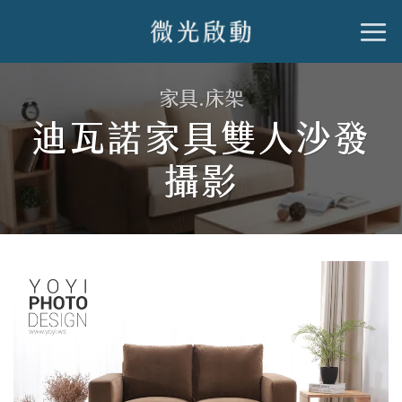
跳
到
內
家具.床架
容
迪瓦諾家具雙人沙發
攝影