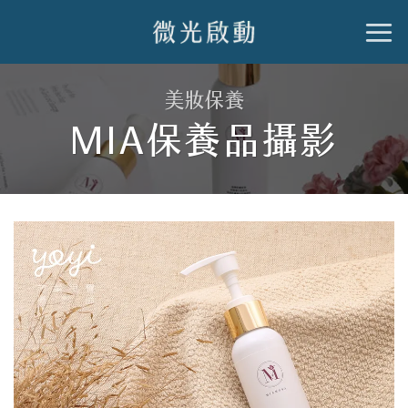
跳
到
內
美妝保養
容
MIA保養品攝影