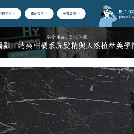
照片拍攝
影棚租借
關於我們
免費資源
photo | w
浴室用品
,
美妝保養
攝影｜清爽柑橘系洗髮精與天然植萃美學