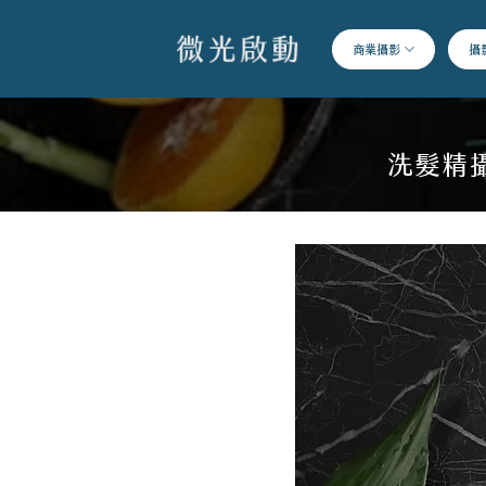
跳
到
商業攝影
攝
內
容
洗髮精