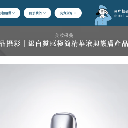
照片拍攝
影棚租借
關於我們
免費資源
photo | w
美妝保養
品攝影｜銀白質感極簡精華液與護膚產