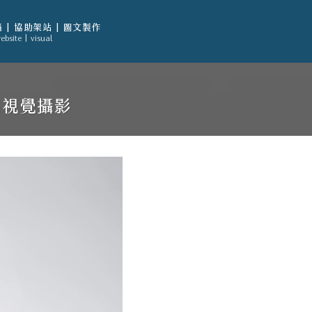
 | 協助架站 | 圖文製作
ebsite | visual
品視覺攝影