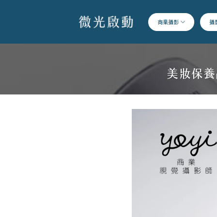
跳
到
商業攝影
攝
內
容
美妝保養