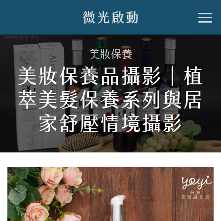
跳
到
內
美妝保養
容
美妝保養品攝影｜植
萃美髮保養系列與居
家舒壓情境攝影