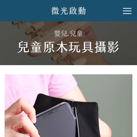
跳
到
內
嬰兒.兒童
容
兒童原木玩具攝影