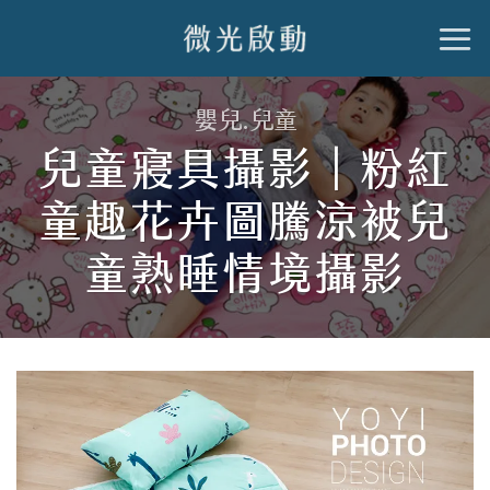
跳
到
內
嬰兒.兒童
容
兒童寢具攝影｜粉紅
童趣花卉圖騰涼被兒
童熟睡情境攝影