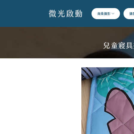
跳
到
商業攝影
攝
內
容
兒童寢具