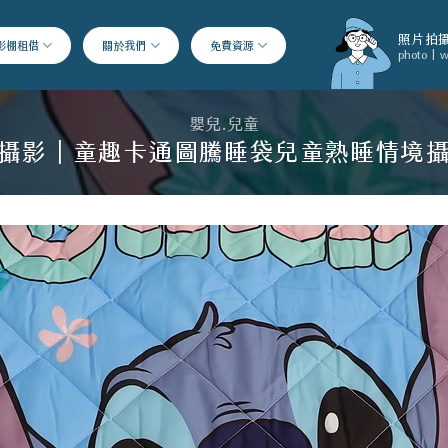
照片拍攝
影棚租借
關於我們
免費資源
photo | w
嬰兒.兒童
攝影｜童趣卡通圖騰睡袋兒童熟睡情境