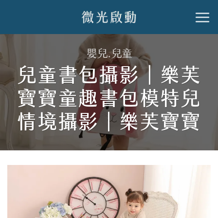
跳
到
內
嬰兒.兒童
容
兒童書包攝影｜樂芙
寶寶童趣書包模特兒
情境攝影｜樂芙寶寶