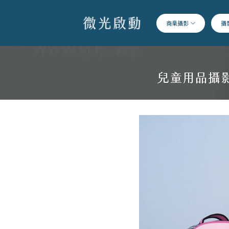
跳
到
商業攝影
攝
內
容
兒童用品攝