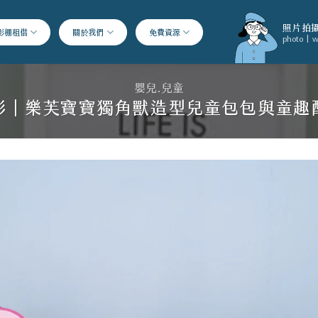
照片拍攝
影棚租借
關於我們
免費資源
photo | w
嬰兒.兒童
影｜樂芙寶寶獨角獸造型兒童包包與童趣