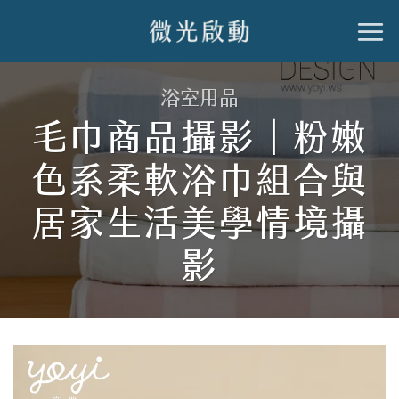
跳
到
內
浴室用品
容
毛巾商品攝影｜粉嫩
色系柔軟浴巾組合與
居家生活美學情境攝
影