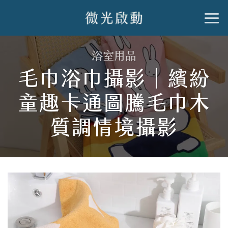
跳
到
內
浴室用品
容
毛巾浴巾攝影｜繽紛
童趣卡通圖騰毛巾木
質調情境攝影