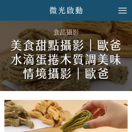
跳
到
內
食品攝影
容
美食甜點攝影｜歐爸
水滴蛋捲木質調美味
情境攝影｜歐爸