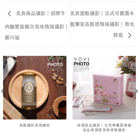
美食商品攝影｜招牌牛
美食甜點攝影｜法式可麗露木
盤饗宴高質感情境攝影｜微光
肉麵豐富層次美味情境攝影｜
群島
握川福
燕窩攝影食物攝影
保健食品攝影｜女性專屬營養補
給品與質感美學視覺攝影