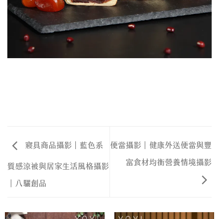
寢具商品攝影｜藍色系
便當攝影｜健康外送便當與豐
富食材均衡營養情境攝影
質感涼被與居家生活風格攝影
｜八驪創品