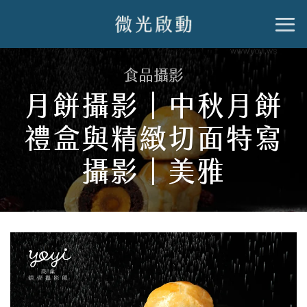
跳
到
內
食品攝影
容
月餅攝影｜中秋月餅
禮盒與精緻切面特寫
攝影｜美雅