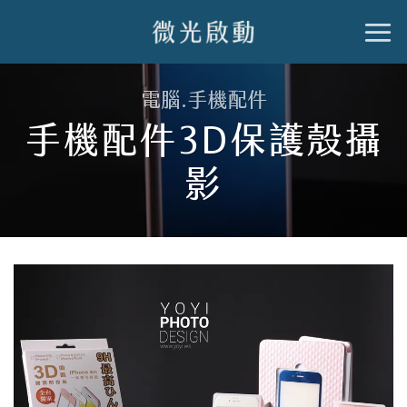
跳
到
內
電腦.手機配件
容
手機配件3D保護殼攝
影