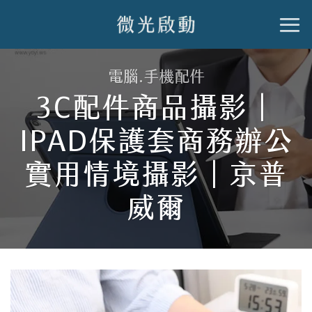
跳
到
內
電腦.手機配件
容
3C配件商品攝影｜
IPAD保護套商務辦公
實用情境攝影｜京普
威爾