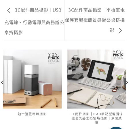
3C配件商品攝影｜USB
3C配件商品攝影｜平板筆電
保護套與極簡質感辦公桌搭攝
充電線、行動電源與商務辦公
影
桌搭攝影
迪士達藍喇叭攝影
3C配件攝影｜IPAD筆記型電腦保
護套美感桌搭情境攝影｜京普威
爾