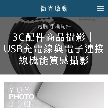
跳
到
內
電腦.手機配件
容
3C配件商品攝影｜
USB充電線與電子連接
線機能質感攝影