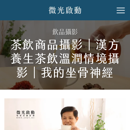
跳
到
內
飲品攝影
容
茶飲商品攝影｜漢方
養生茶飲溫潤情境攝
影｜我的坐骨神經