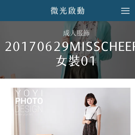
跳
到
內
成人服飾
容
20170629MISSCHEE
女裝01