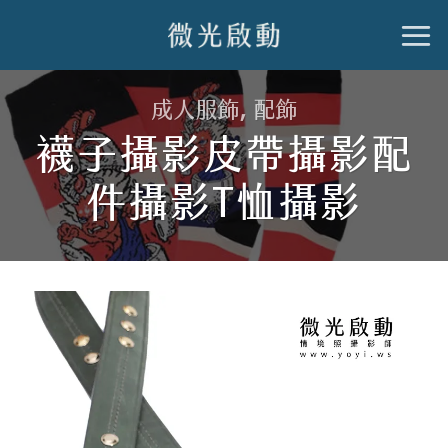
跳
到
內
成人服飾
,
配飾
容
襪子攝影皮帶攝影配
件攝影T恤攝影