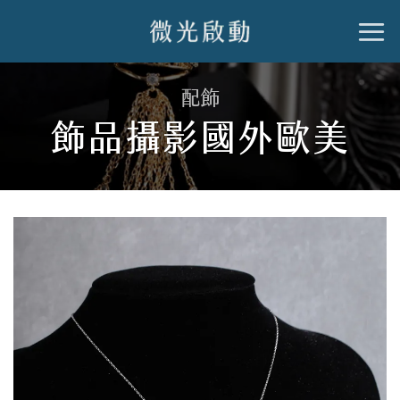
跳
到
內
配飾
容
飾品攝影國外歐美