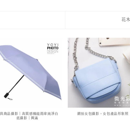
花
具商品攝影｜高質感機能雨傘純淨白
網拍女包攝影，女包產品形象照
底攝影｜興滿