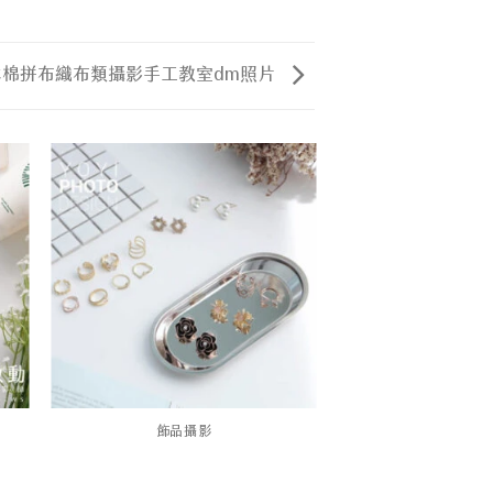
木棉拼布織布類攝影手工教室dm照片
飾品攝影