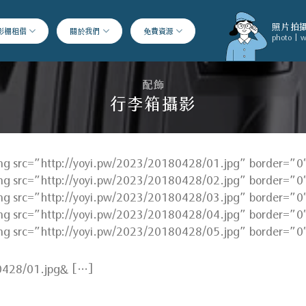
照片拍攝
影棚租借
關於我們
免費資源
photo | w
配飾
行李箱攝影
mg src=”http://yoyi.pw/2023/20180428/01.jpg” border=”0″
mg src=”http://yoyi.pw/2023/20180428/02.jpg” border=”0″
mg src=”http://yoyi.pw/2023/20180428/03.jpg” border=”0″
mg src=”http://yoyi.pw/2023/20180428/04.jpg” border=”0″
mg src=”http://yoyi.pw/2023/20180428/05.jpg” border=”0″
80428/01.jpg& […]