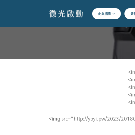
跳
到
商業攝影
攝
內
容
<i
<i
<i
<i
<i
<img src=”http://yoyi.pw/2023/201