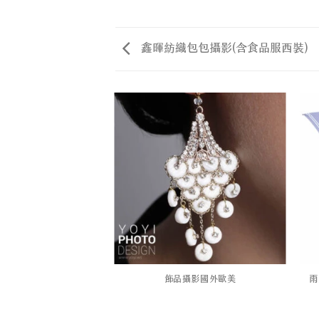
鑫暉紡織包包攝影(含食品服西裝)
攝影配件攝影T恤攝影
飾品攝影國外歐美
雨