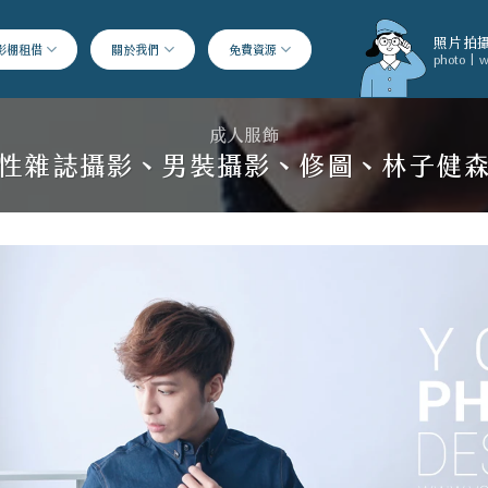
照片拍攝
影棚租借
關於我們
免費資源
photo | w
成人服飾
性雜誌攝影、男裝攝影、修圖、林子健