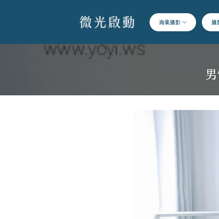
跳
到
商業攝影
攝
內
容
男