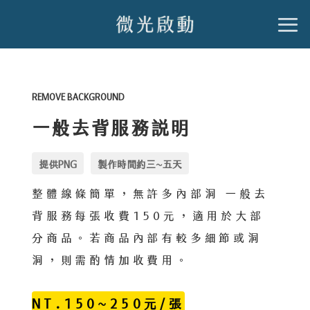
跳
到
內
容
REMOVE BACKGROUND
一般去背服務說明
提供PNG
製作時間約三~五天
整體線條簡單，無許多內部洞 一般去
背服務每張收費150元，適用於大部
分商品。若商品內部有較多細節或洞
洞，則需酌情加收費用。
NT.150~250元/張