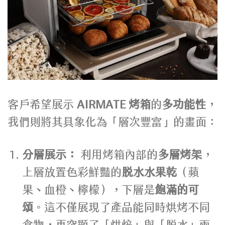
客戶希望展示
AIRMATE 烤箱
的
多功能性
，
我們則將其具象化為「層次豐富」的畫面：
分層展示：
利用烤箱內部的
多層烤架
，
上層放置色彩鮮豔的
脫水水果乾
（蘋
果、血橙、檸檬），下層是
飽滿的可
頌
。這不僅展現了產品能同時烘烤不同
食物，更突顯了「烘焙」與「脫水」兩