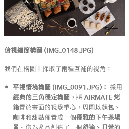
俯視細節構圖 (IMG_0148.JPG)
我們在構圖上採取了兩種互補的視角：
平視情境構圖 (IMG_0091.JPG)：
採用
經典的三角穩定構圖
，將
AIRMATE 烤
箱
置於畫面的視覺重心，周圍以麵包、
咖啡和甜點佈置成一個
優雅的下午茶場
景
。這為產品創造了一個
舒適、日常
的