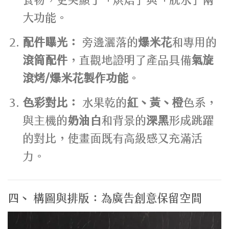
大功能。
配件曝光：
旁邊灑落的
爆米花
和專用的
滾筒配件
，直觀地證明了產品具備
氣旋
滾烤/爆米花製作功能
。
色彩對比：
水果乾的
紅、黃、橙
色系，
與主機的
奶油白
和背景的
深黑
形成跳躍
的對比，使畫面既有高級感又充滿活
力。
四、 構圖與排版：為廣告創意保留空間