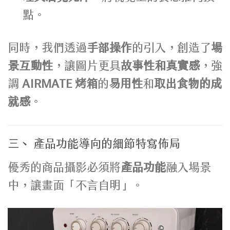
點。
同時，我們透過
手部操作
的引入，創造了
場
景互動性
，讓圖片更具
故事性和真實感
，強
調
AIRMATE 烤箱
的
易用性
和
取出食物的成
就感
。
三、 產品功能導向的細節特寫佈局
優秀的商品攝影必須將
產品功能
融入場景
中，讓畫面「不言自明」。