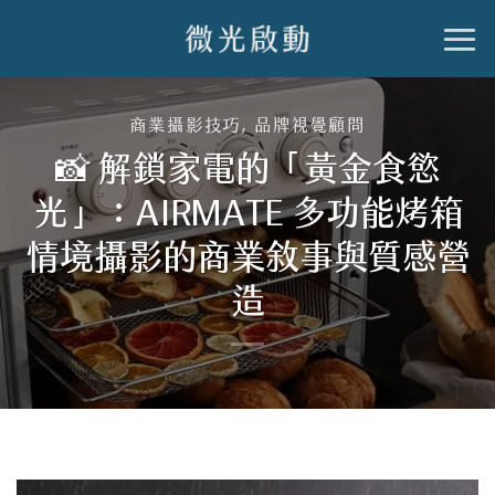
跳
到
內
商業攝影技巧
,
品牌視覺顧問
容
📸 解鎖家電的「黃金食慾
光」：AIRMATE 多功能烤箱
情境攝影的商業敘事與質感營
造