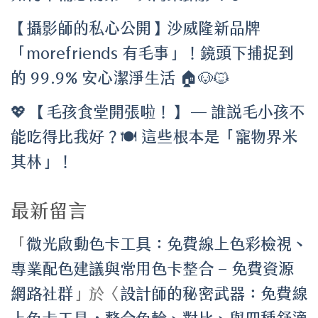
【攝影師的私心公開】沙威隆新品牌
「morefriends 有毛事」！鏡頭下捕捉到
的 99.9% 安心潔淨生活 🏠🐶🐱
💖 【毛孩食堂開張啦！】 — 誰說毛小孩不
能吃得比我好？🍽️ 這些根本是「寵物界米
其林」！
最新留言
「
微光啟動色卡工具：免費線上色彩檢視、
專業配色建議與常用色卡整合 – 免費資源
網路社群
」於〈
設計師的秘密武器：免費線
上色卡工具，整合色輪、對比、與四種舒適