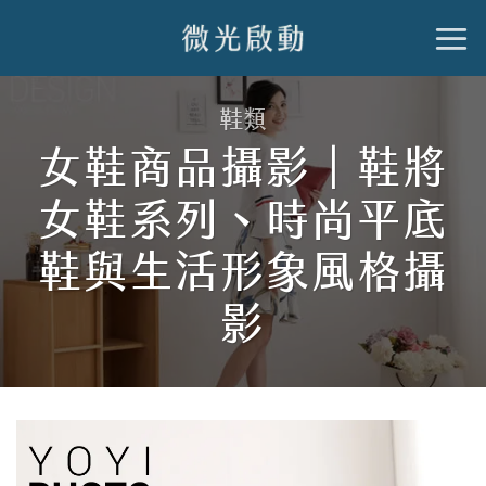
跳
到
內
鞋類
容
女鞋商品攝影｜鞋將
女鞋系列、時尚平底
鞋與生活形象風格攝
影