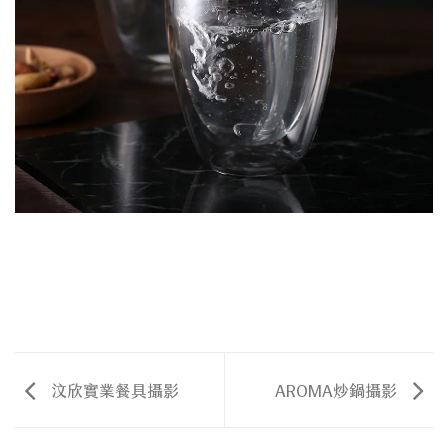
汶欣實業餐具攝影
AROMA炒鍋攝影