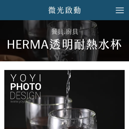
跳
到
內
餐具.廚具
容
HERMA透明耐熱水杯