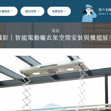
照片拍攝
影棚租借
關於我們
免費資源
photo | w
電器
攝影｜智能電動曬衣架空間安裝與機能展