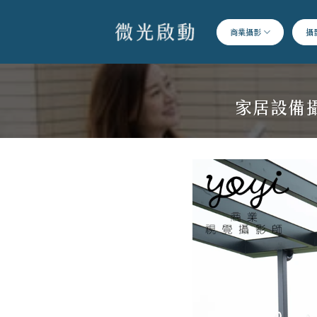
跳
到
商業攝影
攝
內
容
家居設備